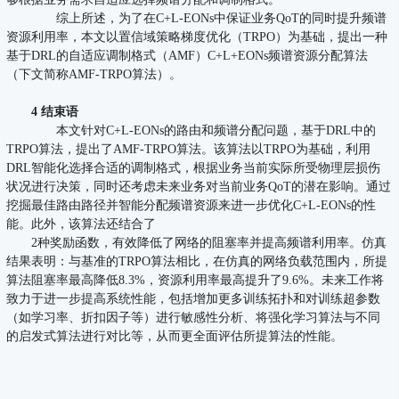
综上所述，为了在C+L-EONs中保证业务QoT的同时提升频谱
资源利用率，本文以置信域策略梯度优化（TRPO）为基础，提出一种
基于DRL的自适应调制格式（AMF）C+L+EONs频谱资源分配算法
（下文简称AMF-TRPO算法）。
4 结束语
本文针对C+L-EONs的路由和频谱分配问题，基于DRL中的
TRPO算法，提出了AMF-TRPO算法。该算法以TRPO为基础，利用
DRL智能化选择合适的调制格式，根据业务当前实际所受物理层损伤
状况进行决策，同时还考虑未来业务对当前业务QoT的潜在影响。通过
挖掘最佳路由路径并智能分配频谱资源来进一步优化C+L-EONs的性
能。此外，该算法还结合了
2种奖励函数，有效降低了网络的阻塞率并提高频谱利用率。仿真
结果表明：与基准的TRPO算法相比，在仿真的网络负载范围内，所提
算法阻塞率最高降低8.3%，资源利用率最高提升了9.6%。未来工作将
致力于进一步提高系统性能，包括增加更多训练拓扑和对训练超参数
（如学习率、折扣因子等）进行敏感性分析、将强化学习算法与不同
的启发式算法进行对比等，从而更全面评估所提算法的性能。