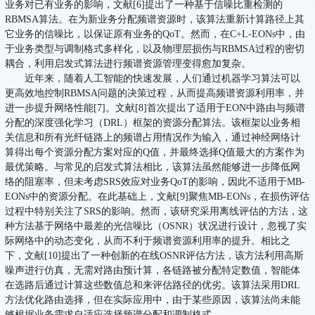
业务对已有业务的影响，文献[6]提出了一种基于信噪比重检测的
RBMSA算法。在为新业务分配频谱资源时，该算法重新计算路径上其
它业务的信噪比，以保证原有业务的QoT。然而，在C+L-EONs中，由
于业务类型与调制格式多样化，以及物理层损伤与RBMSA过程的密切
耦合，利用启发式算法进行频谱资源管理变得愈加复杂。
近年来，随着人工智能的快速发展，人们通过机器学习算法可以
更高效地控制RBMSA问题的决策过程，从而提高频谱资源利用率，并
进一步提升网络性能[7]。文献[8]首次提出了适用于EON中路由与频谱
分配的深度强化学习（DRL）框架的资源分配算法。该框架以业务相
关信息和所有光纤链路上的频谱占用情况作为输入，通过神经网络计
算得出每个资源分配方案对应的Q值，并最终选择Q值最大的方案作为
最优策略。与常见的启发式算法相比，该算法虽然能够进一步降低网
络的阻塞率，但未考虑SRS效应对业务QoT的影响，因此不适用于MB-
EONs中的资源分配。在此基础上，文献[9]聚焦MB-EONs，在损伤评估
过程中特别关注了SRS的影响。然而，该研究采用离线评估的方法，这
种方法基于网络中最差的光信噪比（OSNR）状况进行设计，忽视了实
际网络中的动态变化，从而不利于频谱资源利用率的提升。相比之
下，文献[10]提出了一种创新的在线OSNR评估方法，该方法利用高斯
噪声进行仿真，无需对路由预计算，各链路被分配特定数值，智能体
在选路后通过计算这些数值总和来评估路径的优劣。该算法采用DRL
方法优化路由选择，但在实际应用中，由于某些原因，该算法尚未能
够根据业务需求自适应选择频谱分配和调制格式。