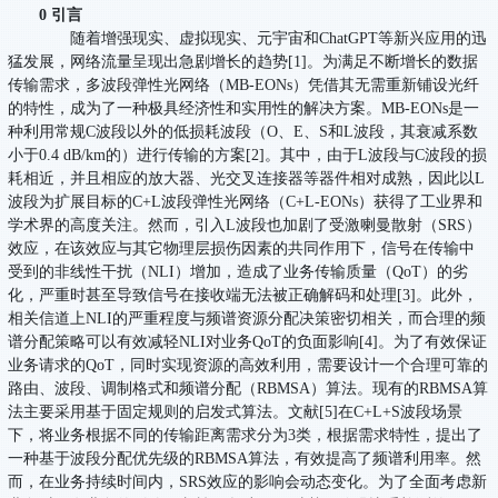
0 引言
随着增强现实、虚拟现实、元宇宙和ChatGPT等新兴应用的迅
猛发展，网络流量呈现出急剧增长的趋势[1]。为满足不断增长的数据
传输需求，多波段弹性光网络（MB-EONs）凭借其无需重新铺设光纤
的特性，成为了一种极具经济性和实用性的解决方案。MB-EONs是一
种利用常规C波段以外的低损耗波段（O、E、S和L波段，其衰减系数
小于0.4 dB/km的）进行传输的方案[2]。其中，由于L波段与C波段的损
耗相近，并且相应的放大器、光交叉连接器等器件相对成熟，因此以L
波段为扩展目标的C+L波段弹性光网络（C+L-EONs）获得了工业界和
学术界的高度关注。然而，引入L波段也加剧了受激喇曼散射（SRS）
效应，在该效应与其它物理层损伤因素的共同作用下，信号在传输中
受到的非线性干扰（NLI）增加，造成了业务传输质量（QoT）的劣
化，严重时甚至导致信号在接收端无法被正确解码和处理[3]。此外，
相关信道上NLI的严重程度与频谱资源分配决策密切相关，而合理的频
谱分配策略可以有效减轻NLI对业务QoT的负面影响[4]。为了有效保证
业务请求的QoT，同时实现资源的高效利用，需要设计一个合理可靠的
路由、波段、调制格式和频谱分配（RBMSA）算法。现有的RBMSA算
法主要采用基于固定规则的启发式算法。文献[5]在C+L+S波段场景
下，将业务根据不同的传输距离需求分为3类，根据需求特性，提出了
一种基于波段分配优先级的RBMSA算法，有效提高了频谱利用率。然
而，在业务持续时间内，SRS效应的影响会动态变化。为了全面考虑新