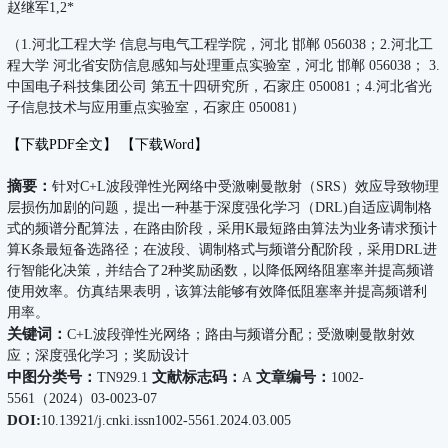
赵继军1,2*
（1.河北工程大学 信息与电气工程学院，河北 邯郸 056038；2.河北工
程大学 河北省安防信息感知与处理重点实验室，河北 邯郸 056038； 3.
中国电子科技集团公司 第五十四研究所，石家庄 050081；4.河北省光
子信息技术与应用重点实验室，石家庄 050081）
【下载PDF全文】
【下载Word】
摘要：
针对C+L波段弹性光网络中受激喇曼散射（SRS）效应导致物理
层损伤加剧的问题，提出一种基于深度强化学习（DRL)自适应调制格
式的频谱分配算法，在路由阶段，采用K最短路由算法为业务请求预计
算K条最短备选路径；在波段、调制格式与频谱分配阶段，采用DRL进
行智能化决策，并结合了2种奖励函数，以降低网络阻塞率并提高频谱
使用效率。仿真结果表明，该算法能够有效降低阻塞率并提高频谱利
用率。
关键词：
C+L波段弹性光网络；路由与频谱分配；受激喇曼散射效
应；深度强化学习；奖励设计
中图分类号：
文献标志码：
文章编号：
TN929.1
A
1002-
5561（2024）03-0023-07
DOI:
10.13921/j.cnki.issn1002-5561.2024.03.005