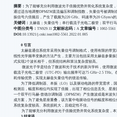
摘要：
为了能够充分利用微波光子倍频优势并简化系统复杂度，提
通过适当地调整DPMZM直流偏压和调制指数，矢量信号被调制在光
振信号六倍频后，产生了载频为220 GHz、码速率为20 GSym
关键词：
太赫兹；矢量信号；单行载流子光电二极管；双平行马
中图分类号：
文献标志码：
文章编号：
TN929.11
A
1002-556
DOI:
10.13921/j.cnki.issn1002-5561.2022.01.005
0 引言
太赫兹通信系统常采用矢量信号调制格式，使用有限的带宽承
线性光学频率变换的方法产生，主要方法包括采用太赫兹参量振
式实现2个波长相干，但系统结构和算法复杂度较高。
微波光子学是结合了微波和光子技术的新兴学科，使用微波光子
载流子光电二极管（UTC-PD）输出频率可达75 GHz~2.
耗传输优势，实现太赫兹矢量信号的馈送传输。
为了降低调制器、本振（LO）以及驱动电路的带宽需求，国内
检测后，幅度和相位均实现了倍频，出现了相位信息丢失、星座图
一个双平行马赫-曾德尔调制器（DPMZM）产生微波或毫米波
成方案，为了避免星座重叠，该方案中电驱动信号的幅度和相位信
系统复杂度较高、系统损耗大，且稳定性不佳。
为了能够充分利用微波光子倍频优势并简化系统复杂度，本文提出
3 结束语