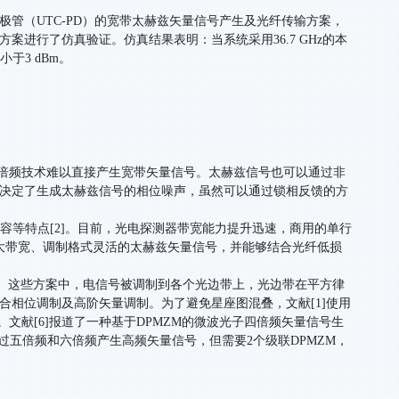
极管（UTC-PD）的宽带太赫兹矢量信号产生及光纤传输方案，
案进行了仿真验证。仿真结果表明：当系统采用36.7 GHz的本
于3 dBm。
倍频技术难以直接产生宽带矢量信号。太赫兹信号也可以通过非
接决定了生成太赫兹信号的相位噪声，虽然可以通过锁相反馈的方
等特点[2]。目前，光电探测器带宽能力提升迅速，商用的单行
可产生大带宽、调制格式灵活的太赫兹矢量信号，并能够结合光纤低损
]。这些方案中，电信号被调制到各个光边带上，光边带在平方律
合相位调制及高阶矢量调制。为了避免星座图混叠，文献[1]使用
文献[6]报道了一种基于DPMZM的微波光子四倍频矢量信号生
过五倍频和六倍频产生高频矢量信号，但需要2个级联DPMZM，