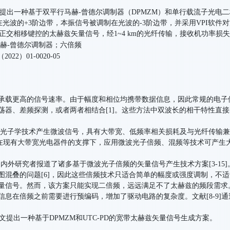
出一种基于双平行马赫-曾德尔调制器（DPMZM）和单行载流子光电二
波的+3阶边带，本振信号被调制在光波的-3阶边带，并采用VPI软件对方
/s的正交相移键控的太赫兹矢量信号，经1~4 km的光纤传输，接收机功率损失小
赫-曾德尔调制器；六倍频
1（2022）01-0020-05
载更高的信号速率。由于幅度和相位均携带数据信息，因此常规的电子
荡器、差频探测，或者两者相结合[1]。这些方法中双波长的相干特性直
学技术产生微波信号，具有大带宽、低频率相关损耗及与光纤传输兼容
5 THz。在现有大带宽光电器件的支撑下，应用微波光子倍频、混频等技术
外研究者报道了诸多基于微波光子倍频的矢量信号产生技术方案[3-15
混叠的问题[6]，因此这些倍频技术只适合简单的幅度或强度调制，不适
矢量信号。然而，该方案只能实现二倍频，远远满足不了太赫兹的频段需求。
息在倍频之前需要进行预编码，增加了驱动电路的复杂度。文献[8-9]通
一种基于DPMZM和UTC-PD的宽带太赫兹矢量信号生成方案。