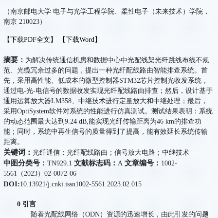
（南京邮电大学 电子与光学工程学院、柔性电子（未来技术）学院，
南京 210023）
【下载PDF全文】
【下载Word】
摘要：
为解决传统通信机房和数据中心中光配线架光纤跳线布线不规
范、光缆冗余过多的问题，提出一种光纤配线路由智能排查系统。首
先，采用高性能、低成本的微型控制器STM32芯片控制光收发系统，
通过电-光-电信号的数据收发实现光纤配线路由排查；然后，设计基于
通用运算放大器LM358、中继技术进行定量放大和中继处理；最后，
采用OptiSystem软件对系统的性能进行仿真测试。测试结果表明：系统
的动态范围最大达到9.24 dB,能实现光纤传输距离为46 km的排查功
能；同时，系统中再生信号的质量得到了提高，能有效延长系统传输
距离。
关键词：
光纤通信；光纤配线路由；信号放大电路；中继技术
中图分类号：
文献标志码：
文章编号：
TN929.1
A
1002-
5561（2023）02-0072-06
DOI:
10.13921/j.cnki.issn1002-5561.2023.02.015
0 引言
随着光配线网络（ODN）资源的迅速增长，由此引发的问题