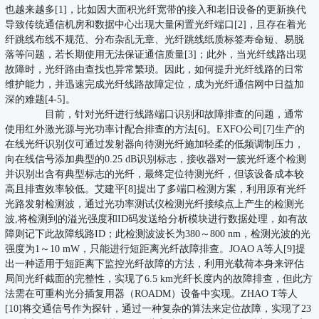
也越来越多[1]，比如因大面积光纤宽带的接入和老旧设备的更新换代
导致传统通信机房和数据中心出现大量闲置光纤端口[2]，且存在着光
纤跳线布线不规范、分布杂乱无章、光纤跳线纸质标签寿命短、易脱
落等问题，若长期使用无法保证通信质量[3]；此外，当光纤线路出现
故障时，光纤路由查找也异常繁琐。因此，如何提升光纤线路的日常
维护能力，并迅速完成光纤线路故障定位，成为光纤通信网中日益加
深的难题[4-5]。
目前，针对光纤进行线路端口识别和故障排查的问题，通常
使用红外激光源与光功率计配合排查的方法[6]。EXFO公司[7]生产的
在线光纤识别仪可通过发射器向待测光纤施加轻柔的低频调制压力，
向在线信号添加典型的0.25 dB识别标志，接收器对一簇光纤逐个检测
并识别出含有典型标志的光纤，最终定位待测光纤，但该设备成本较
高且排查效率较低。艾建平[8]提出了多端口检测方案，利用原有光纤
光路发射检测波，通过光功率测试仪检测光纤接续点上产生的检测光
波,将检测到的溢光强度和ID码发送给分析模块进行数据处理，如有故
障则记下此故障线路ID；此检测波波长为380～800 nm，检测光波的光
强度为1～10 mW，只能进行短距离光纤故障排查。JOAO A等人[9]提
出一种适用于短距离下监控光纤故障的方法，利用光载荷本身来评估
局间光纤截面的完整性，实现了6.5 km光纤长度内的故障排查，但此方
法需在可重构光分插复用器（ROADM）设备中实现。ZHAO T等人
[10]将交通信号作为探针，通过一种复杂的算法来定位故障，实现了23