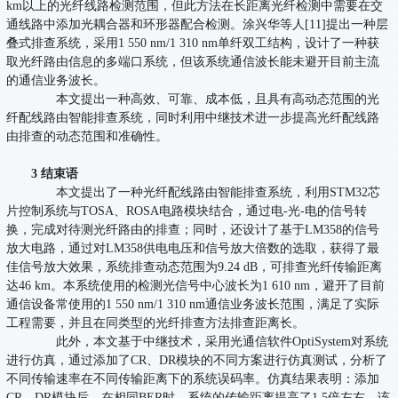
km以上的光纤线路检测范围，但此方法在长距离光纤检测中需要在交
通线路中添加光耦合器和环形器配合检测。涂兴华等人[11]提出一种层
叠式排查系统，采用1 550 nm/1 310 nm单纤双工结构，设计了一种获
取光纤路由信息的多端口系统，但该系统通信波长能未避开目前主流
的通信业务波长。
本文提出一种高效、可靠、成本低，且具有高动态范围的光
纤配线路由智能排查系统，同时利用中继技术进一步提高光纤配线路
由排查的动态范围和准确性。
3 结束语
本文提出了一种光纤配线路由智能排查系统，利用STM32芯
片控制系统与TOSA、ROSA电路模块结合，通过电-光-电的信号转
换，完成对待测光纤路由的排查；同时，还设计了基于LM358的信号
放大电路，通过对LM358供电电压和信号放大倍数的选取，获得了最
佳信号放大效果，系统排查动态范围为9.24 dB，可排查光纤传输距离
达46 km。本系统使用的检测光信号中心波长为1 610 nm，避开了目前
通信设备常使用的1 550 nm/1 310 nm通信业务波长范围，满足了实际
工程需要，并且在同类型的光纤排查方法排查距离长。
此外，本文基于中继技术，采用光通信软件OptiSystem对系统
进行仿真，通过添加了CR、DR模块的不同方案进行仿真测试，分析了
不同传输速率在不同传输距离下的系统误码率。仿真结果表明：添加
CR、DR模块后，在相同BER时，系统的传输距离提高了1.5倍左右。该