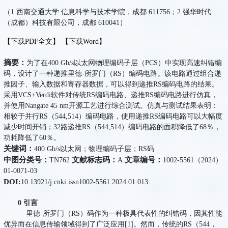
（1.西南交通大学 信息科学与技术学院，成都 611756；2.强华时代
（成都）科技有限公司，成都 610041）
【下载PDF全文】
【下载Word】
摘要：
为了在400 Gb/s以太网物理编码子层（PCS）中实现高速纠错编
码，设计了一种递推里德-所罗门（RS）编码电路。该电路通过组合递
推因子、输入数据和寄存器数据，可以得到递推RS编码电路的结果。
采用VCS+Verdi软件对传统RS编码电路、递推RS编码电路进行仿真，
并使用Nangate 45 nm开源工艺进行综合测试。仿真与测试结果表明：
相较于并行RS（544,514）编码电路，使用递推RS编码电路可以大幅度
减少时间开销；32路递推RS（544,514）编码电路的面积降低了68％，
功耗降低了60％。
关键词：
400 Gb/s以太网；物理编码子层；RS码
中图分类号：
文献标志码：
文章编号：
TN762
A
1002-5561（2024）
01-0071-03
DOI:
10.13921/j.cnki.issn1002-5561.2024.01.013
0 引言
里德-所罗门（RS）码作为一种极具代表性的纠错码，因其性能
优异而在信息传输领域得到了广泛应用[1]。然而，传统的RS（544，