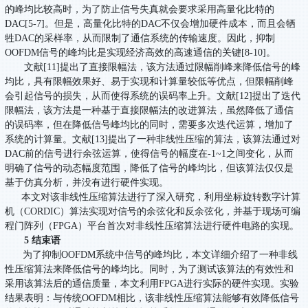
的峰均比较高时，为了防止信号失真就会要求采用高量化比特的
DAC[5-7]。但是，高量化比特的DAC不仅会增加硬件成本，而且会牺
牲DAC的采样率，从而限制了通信系统的传输速度。因此，抑制
OOFDM信号的峰均比是实现经济高效的高速通信的关键[8-10]。
文献[11]提出了直接限幅法，该方法通过限幅削峰来降低信号的峰
均比，具有限幅效果好、易于实现和计算量较低等优点，但限幅削峰
会引起信号的损失，从而使得系统的误码率上升。文献[12]提出了迭代
限幅法，该方法是一种基于直接限幅法的改进算法，虽然降低了通信
的误码率，但在降低信号峰均比的同时，需要多次迭代运算，增加了
系统的计算量。文献[13]提出了一种非线性压缩的算法，该算法通过对
DAC前的信号进行余弦运算，使得信号的幅度在-1~1之间变化，从而
明确了信号的动态幅度范围，降低了信号的峰均比，但该算法仅仅是
基于仿真分析，并没有进行硬件实现。
本文对该非线性压缩算法进行了深入研究，利用坐标旋转数字计算
机（CORDIC）算法实现对信号的余弦化和反余弦化，并基于现场可编
程门阵列（FPGA）平台首次对非线性压缩算法进行硬件电路的实现。
5 结束语
为了抑制OOFDM系统中信号的峰均比，本文详细介绍了一种非线
性压缩算法来降低信号的峰均比。同时，为了测试该算法的有效性和
采用该算法后的通信质量，本文利用FPGA进行实际的硬件实现。实验
结果表明：与传统OOFDM相比，该非线性压缩算法能够有效降低信号