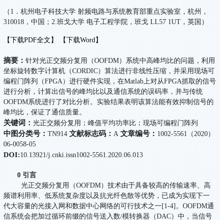
（1．杭州电子科技大学 射频电路与系统教育部重点实验室，杭州，
310018，中国；2.班戈大学 电子工程学院，班戈 LL57 1UT，英国）
【下载PDF全文】
【下载Word】
摘要：
针对光正交频分复用（OOFDM）系统中高峰均比的问题，利用
坐标旋转数字计算机（CORDIC）算法进行非线性压缩，并采用现场可
编程门阵列（FPGA）进行硬件实现，在Matlab上对从FPGA抓取的信号
进行分析，计算出信号的峰均比以及通信系统的误码率，并与传统
OOFDM系统进行了对比分析。实验结果表明该算法能有效抑制信号的
峰均比，保证了通信质量。
关键词：
光正交频分复用；峰值平均功率比；现场可编程门阵列
中图分类号：
文献标志码：
文章编号：
TN914
A
1002-5561（2020）
06-0058-05
DOI:
10.13921/j.cnki.issn1002-5561.2020.06.013
0 引言
光正交频分复用（OOFDM）技术由于具备较高的传输速率、高
频谱利用率、低系统复杂度以及抗光纤色散等优势，已成为实现下一
代大容量的光接入网和数据中心网络的可行技术之一[1-4]。OOFDM通
信系统会把加过循环前缀的信号送入数/模转换器（DAC）中，当信号