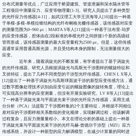
分布式测量等优点，广泛应用于桥梁建筑、管道泄漏和深水隔水管等
工程项目中测量应力、应变等物理量[1-3]。研究人员提出了多种类型
的光纤应力传感器[4-11]，如武汉理工大学王洪海等人[10]提出一种基
于单模-多模-单模拉锥结构的光纤布喇格光栅传感器，该传感器对应变
的测量范围为0~960 με；MARTA S等人[11]提出一种基于法布里-珀罗
的应变传感器，腔体由在2段标准的单模光纤之间拼接1个新的高级硅
管而形成，该传感器测量的最大应变量程为2500 με。但是，这些传感
器通常采用普通高斯光源，并且受结构本身的限制，无法测量很大的
应变。
近年来，随着涡旋光的不断发展，有学者提出了基于涡旋光
的光纤传感器。研究人员根据涡旋光与高斯光干涉图样的螺旋特征和
叉状特征，提出了几种不同类型的干涉型光纤传感器。CHEN L X等人
[12]提出了一种基于涡旋光与高斯球面波干涉的新型应变传感方法，通
过数字图像处理技术识别由应变引起的螺旋图像的旋转角度，理论上
可实现高分辨率的应变测量，但没有开展实验研究。LV R等人[13]提出
了一种基于涡旋光束与平面波光束干涉的光纤应力传感器，采用主成
分分析（PCA）法提取了干涉图样集的2个主要特征，并根据不同相位
差对应的干涉图样相关系数组的变化规律，实现解调过程，但该解调
过程复杂，且应力测量量程小。本文在理论分析的基础上提出一种基
于涡旋光束与平面波光束干涉的光纤马赫-曾德尔干涉型（MZI）应力
传感系统，并设计一种新型的应力解调模型，在减少计算量的同时进