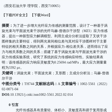
（西安石油大学 理学院，西安710065）
【下载PDF全文】
【下载Word】
摘要：
为了进一步增大光纤应力传感的测量范围，设计了一种基于涡
旋光束与平面波光束干涉的光纤马赫-曾德尔干涉型（MZI）应力传感
器，提出一种新型应力解调模型。利用主成分分析法提取了叉状干涉
图样集的主要特征，得到两光束间相位差与其对应干涉图样对于主要
特征的相关系数之间的关系，并根据应力-相位差关系，进而得出了应
力与相关系数之间的关系；搭建了基于涡旋光束与平面波光束干涉的
应力传感实验系统，研究了系统的应力传感响应特性。实验结果表
明：该传感器的应力响应灵敏度为0.25694 rad/MPa，最大应力测量量
程为3392 με。
关键词：
涡旋光束；平面波光束；叉形图；主成分分析法；马赫-曾德
尔干涉
中图分类号：
文献标志码：
文章编号：
TH744
A
1002-5561（2022）
02-0071-04
DOI:
10.13921/j.cnki.issn1002-5561.2022.02.014
0 引言
光纤传感器具有质量轻、体积小、灵敏度高和易于复用形成