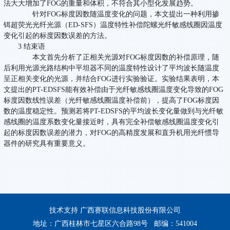
法大大增加了FOG的重量和体积，不符合其小型化发展趋势。
针对FOG标度因数随温度变化的问题，本文提出一种利用掺
铒超荧光光纤光源（ED-SFS）温度特性补偿陀螺光纤敏感线圈因温度
变化引起的标度因数误差的方法。
3 结束语
本文首先分析了正相关光源对FOG标度因数的补偿原理，随
后利用光源光路结构中平坦器不同的温度特性设计了平均波长随温度
呈正相关变化的光源，并结合FOG进行实验验证。实验结果表明，本
文提出的PT-EDSFS能有效补偿由于光纤敏感线圈温度变化导致的FOG
标度因数线性误差（光纤敏感线圈温度补偿前），提高了FOG标度因
数的温度稳定性。预测若将PT-EDSFS的平均波长变化量做到与光纤敏
感线圈的温度系数变化量接近时，具有完全补偿敏感线圈温度变化引
起的标度因数误差的潜力，对FOG的高精度发展和直升机用光纤惯导
器件的研究具有重要意义。
技术支持 广西赛联信息科技股份有限公司
地址：广西桂林市七星区六合路98号 邮编：541004