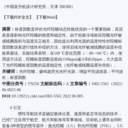
（中国直升机设计研究所，天津 300300）
【下载PDF全文】
【下载Word】
摘要：
标度因数是评价光纤陀螺动态性能优劣的一个重要指标，其误
差直接影响光纤陀螺的精度和稳定性。由于热胀冷缩效应陀螺光纤敏
感线圈面积与温度呈正相关，因此提出利用光源的温度特性对陀螺标
度因数误差进行线性补偿的方法，使得后续光纤敏感线圈的温度补偿
效果最佳。实验结果表明：在100 ℃变化范围（﹣40~+60 ℃）内，使
用该方法后，陀螺标度因数误差由1100ppm减小到620ppm，大大提高
了光纤陀螺标度因数的温度稳定性（光纤敏感线圈温度补偿前）。
关键词：
光纤陀螺；掺铒超荧光光纤光源；增益平坦滤波器；平均波
长；标度因数
中图分类号：
文献标志码：
文章编号：
TN256
A
1002-5561（2022）
06-0023-06
DOI:
10.13921/j.cnki.issn1002-5561.2022.06.005
0 引言
惯性导航技术是确定载体位置、速度和姿态等信息的技术，
已经广泛应用于航空、航天和航海等军事领域。目前机上通常会同时
装备2种类型的惯导器件：激光陀螺（LG）和光纤陀螺（FOG）。LG