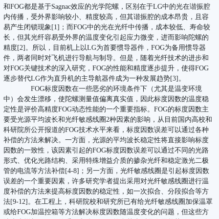
和FOG都是基于Sagnac效应的光学陀螺，区别在于LG中的光在谐振腔
内传播，受外界影响较小、精度较高，但其谐振腔的成本昂贵，且容
易产生闭锁现象[1]；而FOG中的光在光纤中传播，成本较低、寿命较
长，但其光纤容易受外界的温度变化引起应力微变，进而影响陀螺的
精度[2]。所以，目前机上以LG为首要惯导器件，FOG为备用惯导器
件，两者同时对飞机进行导航与制导。但是，随着光纤技术的进步和
对FOG关键技术的深入研究，FOG的性能和精度逐步提升，使得FOG
逐步替代LG作为直升机的主导航器件成为一种发展趋势[3]。
FOG标度因数在一些恶劣的环境条件下（尤其是温变环境
中）会发生漂移，使陀螺测量值偏离真实值，因此标度因数的温度稳
定性是评价高精度FOG动态性能的一个重要指标。FOG的标度因数主
要受光源平均波长和光纤敏感线圈2种因素的影响，从目前国内高校和
科研院所公开报道的FOG技术水平来看，标度因数误差可以通过各种
补偿的方法来解决。一方面，光源的平均波长稳定性将直接影响标度
因数的一致性，该因素引起的FOG标度因数误差可以通过不同的光路
形式、优化光路结构、采用特殊增益介质的掺杂光纤和稳定激光二极
管的电流等方法补偿[4-8]；另一方面，光纤敏感线圈是引起标度因数
误差的一个重要因素，许多研究学者提出采用对光纤敏感线圈进行温
度补偿的方法来提高标度因数的稳定性，如一次拟合、分段拟合等方
法[9-12]。在工程上，科研院校和研究所已有给光纤敏感线圈加保温罩
或给FOG加温控箱等方法解决标度因数随温度变化的问题，但这些方